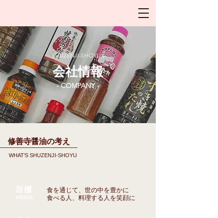
SHUZENJI-SHOYU's
会社情報
- COMPANY -
修善寺醤油の考え
WHAT'S SHUZENJI-SHOYU
​目標
食を通じて、世の中を豊かに
食べる人、料理する人を笑顔に
​VISION